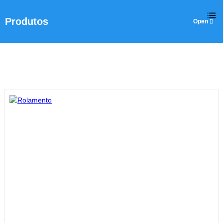
Produtos
Casa
>
Produtos
>
Máquinas SMT
>
Rolamento