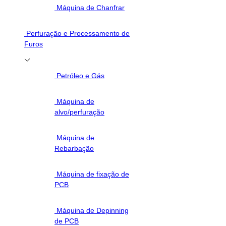
Máquina de Chanfrar
Perfuração e Processamento de
Furos
Petróleo e Gás
Máquina de
alvo/perfuração
Máquina de
Rebarbação
Máquina de fixação de
PCB
Máquina de Depinning
de PCB