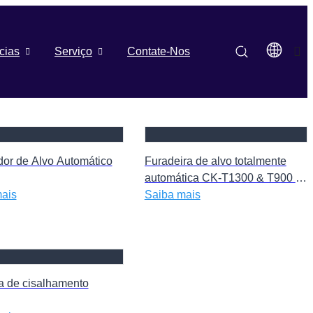
cias
Serviço
Contate-Nos
dor de Alvo Automático
Furadeira de alvo totalmente
automática CK-T1300 & T900 &
ais
T700
Saiba mais
 de cisalhamento