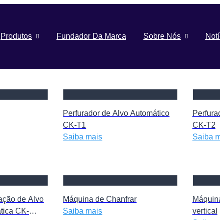
Produtos
Fundador Da Marca
Sobre Nós
Notí
Perfurador de Alvo Automático
Perfura
CK-T1
CK-T2
Saiba mais
Saiba m
ação de Alvo
Máquina de Chanfrar
Máquina
tica CK-
Saiba mais
vertical