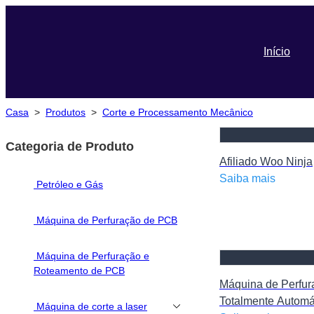
Início
Casa
>
Produtos
>
Corte e Processamento Mecânico
Categoria de Produto
Afiliado Woo Ninja
Saiba mais
Petróleo e Gás
Máquina de Perfuração de PCB
Máquina de Perfuração e
Roteamento de PCB
Máquina de Perfur
Totalmente Automá
Máquina de corte a laser