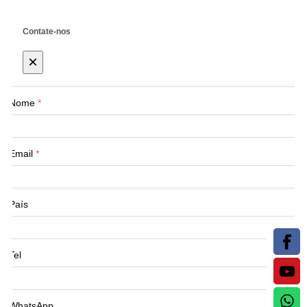
Contate-nos
×
Nome
*
Email
*
País
Tel
WhatsApp